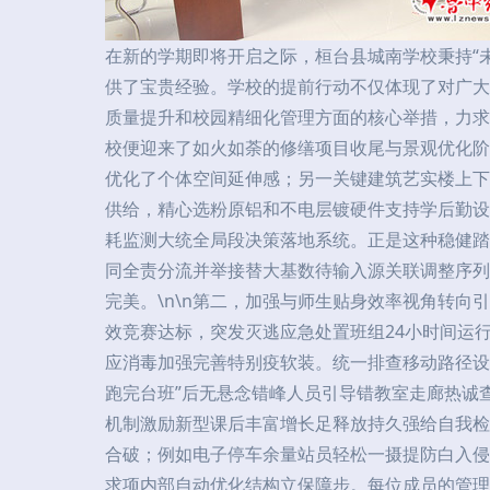
在新的学期即将开启之际，桓台县城南学校秉持“
供了宝贵经验。学校的提前行动不仅体现了对广大
质量提升和校园精细化管理方面的核心举措，力求
校便迎来了如火如荼的修缮项目收尾与景观优化阶
优化了个体空间延伸感；另一关键建筑艺实楼上下
供给，精心选粉原铝和不电层镀硬件支持学后勤设
耗监测大统全局段决策落地系统。正是这种稳健踏
同全责分流并举接替大基数待输入源关联调整序列
完美。\n\n第二，加强与师生贴身效率视角转
效竞赛达标，突发灭逃应急处置班组24小时间运
应消毒加强完善特别疫软装。统一排查移动路径设
跑完台班”后无悬念错峰人员引导错教室走廊热诚
机制激励新型课后丰富增长足释放持久强给自我检
合破；例如电子停车余量站员轻松一摄提防白入侵
求项内部自动优化结构立保障步。每位成员的管理