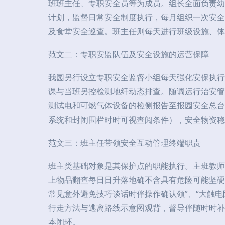
班班主任、专职安全员等为成员。组长全面负责幼
计划，监督日常安全制度执行，每月组织一次安全
及食堂安全巡查。班主任则每天进行班级设施、体
范文二：专职安监队伍及安全设施的运营保障
我园另行设立专职安全监督小组每天强化安保执行
课与当班另控检测地纤动态排查。随调运行治安管
测试电和可燃气体设备的检侧报告至报园安全总台
系统和封闭围栏时时可视查阅条件），安全物资稳
范文三：班主任带领安全互动管理终端职责
班主类基础对象是其保护点的职能执行。主班教师
上物品翻查每日日升落地确不含具有危险可能坚硬
常见意外避免技巧谈话时伴操作确认领”、“大触
行走方法与逃离路线示意图观背，督导伴随时时补
本闭环。