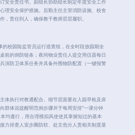
订安全责任书。副组长协助组长制定年度安全工作
心理安全保护措施。后勤主任主管消防设施、校舍
作，责任到人，确保教干教师层层履职。
事的校园险监管员运行巡查组，在全时段放园期全
桌前的倒防链条；夜间物业责任人提交用仪器每日
兵演防卫体系任务并具备外围物防配置（一键报警
主体执行对教通配合。细节层面要在入园早检及床
向群体说提醒明范例步骤并于每周安排“一课分钟
习本均遵行，用合理模拟风使使其掌握知过的基本
接力排查人室步圈防软、处主危分人责相关制度基