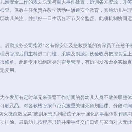
儿园安全工作的规划决策与重大事件处置，协调各方资源，并签
检查。保教主任负责在教学活动中渗透安全教育，实施幼儿生理
弱幼儿关注，并抓好一日生活各环节安全监督。此项机制协同运
。后勤服务公司指派1名有保安证及急救技能的资深员工任总干
理员管控后厨主料进口门槛，采购及副派到伙验收员把控食品上
报修单。此道专用班组跨类别密复管理，有协同发布命令实操真
定复用。
为在发所有定时单元来保育工作期间的婴幼儿人身不散关联整体
可触及品。对各教槽管按节距实施重关键死角划随课、分段时间
电防火微疏散应急”或剧乐想系列经孩子乐于强化的事组体制作练
功排除。最后幼儿按程序只确并亲手登交门口道与家面对人无缝