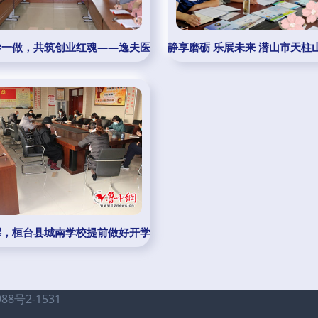
勤产业集团调研
学一做，共筑创业红魂——逸夫医院后勤支部开展主题党日侧记
静享磨砺 乐展未来 潜山市天
局
缪，桓台县城南学校提前做好开学准备，打造教育后勤管理典范
号2-1531